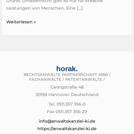
Grund: Urheberrecht gibt es nur für kreative
Leistungen von Menschen. Eine […]
Haben
Weiterlesen »
KI-
Bilder
Urheberrechtsschutz?
horak.
RECHTSANWÄLTE PARTNERSCHAFT MBB /
FACHANWÄLTE / PATENTANWÄLTE /
Georgstraße 48
30159 Hannover Deutschland
Tel. 0511.357 356-0
Fax 0511.357 356-29
info@anwaltskanzlei-ki.de
https://anwaltskanzlei-ki.de