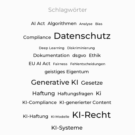
Schlagwörter
AI Act
Algorithmen
Analyse
Bias
Datenschutz
Compliance
Deep Learning
Diskriminierung
Dokumentation
dsgvo
Ethik
EU AI Act
Fairness
Fehlentscheidungen
geistiges Eigentum
Generative KI
Gesetze
Haftung
Ki
Haftungsfragen
KI-Compliance
KI-generierter Content
KI-Recht
KI-Haftung
KI-Modelle
KI-Systeme