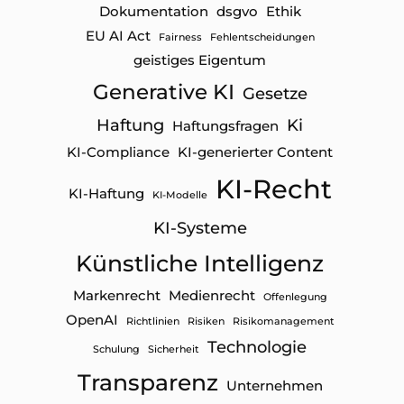
Dokumentation
dsgvo
Ethik
EU AI Act
Fairness
Fehlentscheidungen
geistiges Eigentum
Generative KI
Gesetze
Haftung
Ki
Haftungsfragen
KI-Compliance
KI-generierter Content
KI-Recht
KI-Haftung
KI-Modelle
KI-Systeme
Künstliche Intelligenz
Markenrecht
Medienrecht
Offenlegung
OpenAI
Richtlinien
Risiken
Risikomanagement
Technologie
Schulung
Sicherheit
Transparenz
Unternehmen