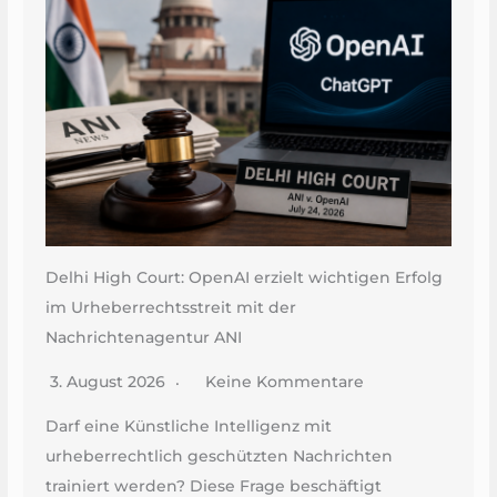
Delhi High Court: OpenAI erzielt wichtigen Erfolg
im Urheberrechtsstreit mit der
Nachrichtenagentur ANI
3. August 2026
Keine Kommentare
Darf eine Künstliche Intelligenz mit
urheberrechtlich geschützten Nachrichten
trainiert werden? Diese Frage beschäftigt