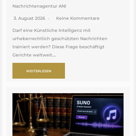
Nachrichtenagentur ANI
3. August 2026
Keine Kommentare
Darf eine Künstliche Intelligenz mit
urheberrechtlich geschützten Nachrichten
trainiert werden? Diese Frage beschäftigt
Gerichte weltweit....
WEITERLESEN