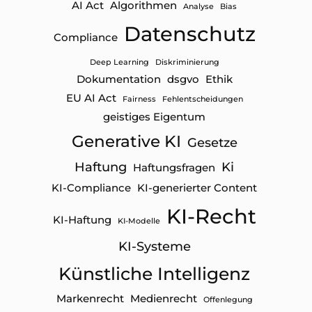
AI Act
Algorithmen
Analyse
Bias
Datenschutz
Compliance
Deep Learning
Diskriminierung
Dokumentation
dsgvo
Ethik
EU AI Act
Fairness
Fehlentscheidungen
geistiges Eigentum
Generative KI
Gesetze
Haftung
Ki
Haftungsfragen
KI-Compliance
KI-generierter Content
KI-Recht
KI-Haftung
KI-Modelle
KI-Systeme
Künstliche Intelligenz
Markenrecht
Medienrecht
Offenlegung