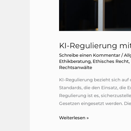
KI-Regulierung m
Schreibe einen Kommentar
/
Al
Ethikberatung
,
Ethisches Recht
,
Rechtsanwälte
KI-Regulierung bezieht sich au
Standards, die den Einsatz, die 
Regulierung ist es, sicherzuste
Gesetzen eingesetzt werden. Dies
KI-
Weiterlesen »
Regulierung