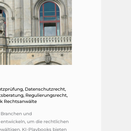
tzprüfung
,
Datenschutz​recht
,
tsberatung
,
Regulierungsrecht
,
k Rechtsanwälte
en Branchen und
u entwickeln, um die rechtlichen
ewältigen. KI-Playbooks bieten