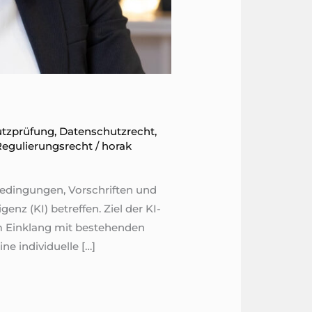
tzprüfung
,
Datenschutz​recht
,
Regulierungsrecht
/
horak
edingungen, Vorschriften und
nz (KI) betreffen. Ziel der KI-
im Einklang mit bestehenden
e individuelle […]