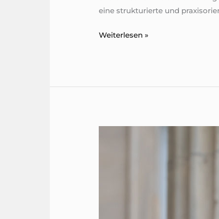
eine strukturierte und praxisori
Playbook
Weiterlesen »
–
KI-
Spielregeln
schaffen