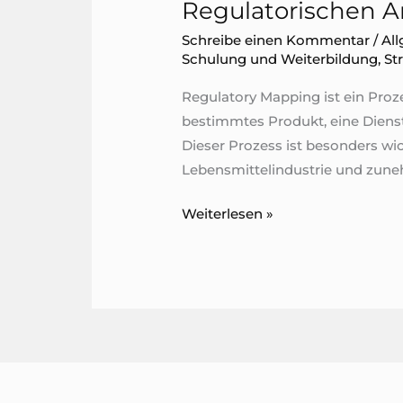
Regulatorischen 
Schreibe einen Kommentar
/
Al
Schulung und Weiterbildung
,
St
Regulatory Mapping ist ein Proze
bestimmtes Produkt, eine Dienstl
Dieser Prozess ist besonders wi
Lebensmittelindustrie und zuneh
Regulatorischen
Weiterlesen »
Anforderungen
erkennen
mit
Regulatory
Mapping