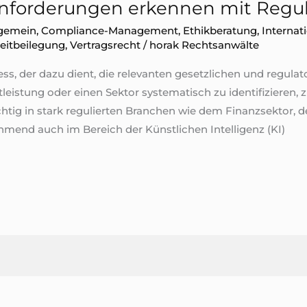
Anforderungen erkennen mit Regu
lgemein
,
Compliance-Management
,
Ethikberatung
,
Internat
reitbeilegung
,
Vertragsrecht
/
horak Rechtsanwälte
ss, der dazu dient, die relevanten gesetzlichen und regula
eistung oder einen Sektor systematisch zu identifizieren, z
chtig in stark regulierten Branchen wie dem Finanzsektor, 
mend auch im Bereich der Künstlichen Intelligenz (KI)