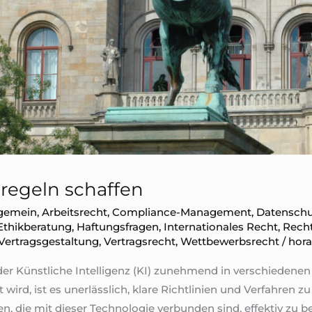
lregeln schaffen
lgemein
,
Arbeitsrecht
,
Compliance-Management
,
Datenschu
Ethikberatung
,
Haftungsfragen
,
Internationales Recht
,
Rech
Vertragsgestaltung
,
Vertragsrecht
,
Wettbewerbsrecht
/
hora
n der Künstliche Intelligenz (KI) zunehmend in verschieden
ird, ist es unerlässlich, klare Richtlinien und Verfahren z
, die mit dieser Technologie verbunden sind, effektiv zu b