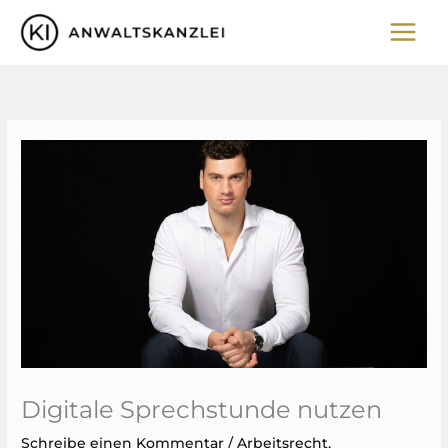
Zum
Inhalt
springen
Digitale Sprechstunde nutzen
Schreibe einen Kommentar
/
Arbeitsrecht
,