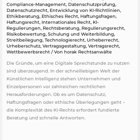
Compliance-Management
,
Datenschutzprüfung
,
Datenschutz​recht
,
Entwicklung von KI-Richtlinien
,
Ethikberatung
,
Ethisches Recht
,
Haftungsfragen
,
Haftungsrecht
,
Internationales Recht
,
KI-
Regulierungen
,
Rechtsberatung
,
Regulierungsrecht
,
Risikobewertung
,
Schulung und Weiterbildung
,
Streitbeilegung
,
Technologierecht
,
Urheberrecht
,
Urheberschutz
,
Vertragsgestaltung
,
Vertragsrecht
,
Wettbewerbsrecht
/ Von
horak Rechtsanwälte
Die Gründe, um eine Digitale Sprechstunde zu nutzen
sind überzeugend. In der schnelllebigen Welt der
Künstlichen Intelligenz stehen Unternehmen und
Einzelpersonen vor zahlreichen rechtlichen
Herausforderungen. Ob es um Datenschutz,
Haftungsfragen oder ethische Überlegungen geht –
die Komplexität des KI-Rechts erfordert fundierte
Beratung und schnelle Antworten.