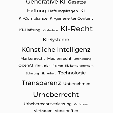
Generative KI
Gesetze
Haftung
Ki
Haftungsfragen
KI-Compliance
KI-generierter Content
KI-Recht
KI-Haftung
KI-Modelle
KI-Systeme
Künstliche Intelligenz
Markenrecht
Medienrecht
Offenlegung
OpenAI
Richtlinien
Risiken
Risikomanagement
Technologie
Schulung
Sicherheit
Transparenz
Unternehmen
Urheberrecht
Urheberrechtsverletzung
Verfahren
Vertrauen
Vorschriften