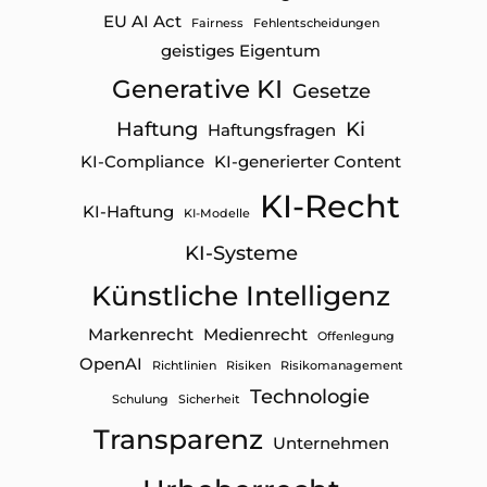
EU AI Act
Fairness
Fehlentscheidungen
geistiges Eigentum
Generative KI
Gesetze
Haftung
Ki
Haftungsfragen
KI-Compliance
KI-generierter Content
KI-Recht
KI-Haftung
KI-Modelle
KI-Systeme
Künstliche Intelligenz
Markenrecht
Medienrecht
Offenlegung
OpenAI
Richtlinien
Risiken
Risikomanagement
Technologie
Schulung
Sicherheit
Transparenz
Unternehmen