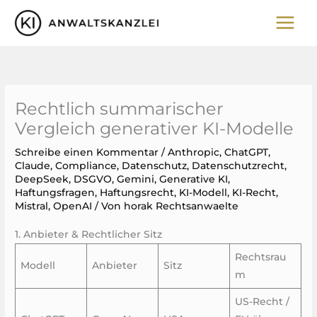
Zum
Inhalt
springen
Rechtlich summarischer
Vergleich generativer KI-Modelle
Schreibe einen Kommentar
/
Anthropic
,
ChatGPT
,
Claude
,
Compliance
,
Datenschutz
,
Datenschutz​recht
,
DeepSeek
,
DSGVO
,
Gemini
,
Generative KI
,
Haftungsfragen
,
Haftungsrecht
,
KI-Modell
,
KI-Recht
,
Mistral
,
OpenAI
/ Von
horak Rechtsanwaelte
1. Anbieter & Rechtlicher Sitz
Rechtsrau
Modell
Anbieter
Sitz
m
US-Recht /