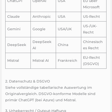
ChatGPT
OpenAI
USA
EU über
Microsoft
Claude
Anthropic
USA
US-Recht
US-/UK-
Gemini
Google
USA/UK
Recht
DeepSeek
Chinesisch
DeepSeek
China
AI
es Recht
EU-Recht
Mistral
Mistral AI
Frankreich
(DSGVO)
2. Datenschutz & DSGVO
Siehe vollständige tabellarische Auswertung im
Originalvergleich. DSGVO-konforme Modelle sind
primär ChatGPT (bei Azure) und Mistral.
3. Urheberrecht / Output-Haftung